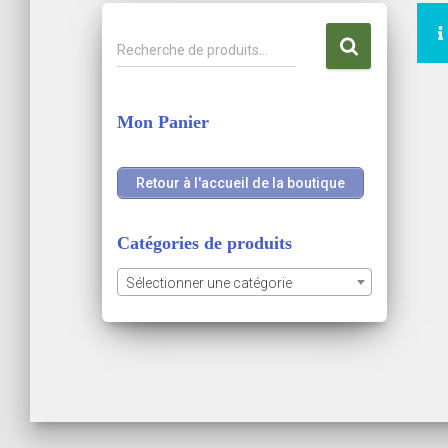
R
Recherche de produits…
e
c
h
Mon Panier
e
r
c
Retour à l'accueil de la boutique
h
e
p
Catégories de produits
o
Sélectionner une catégorie
u
r
: