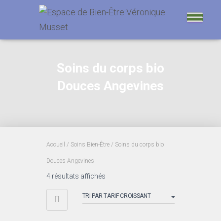
Soins du corps bio
Douces Angevines
Accueil
/
Soins Bien-Être
/ Soins du corps bio
Douces Angevines
Trié
4 résultats affichés
par
prix
croissant