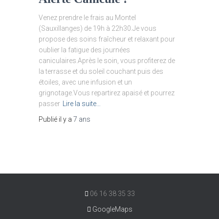
Venez prendre le frais au Montel
(Sauxillanges) de 19h à 22h30.Je vous
propose des soins fraîcheur et relaxant pour
oublier la fatigue des journées
caniculaires.Après le soin, vous profiterez de
la terrasse et du soleil couchant puis des
étoiles, avec une infusion et un
grignotage.Vous repartirez apaisé et pourrez
passer
Lire la suite…
Publié il y a
7 ans
06 16 38 35 33
GoogleMaps